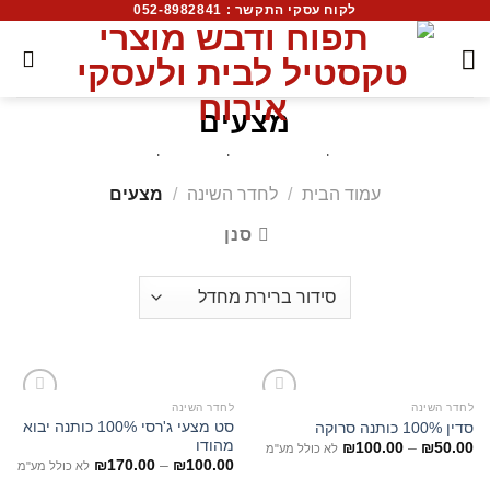
לקוח עסקי התקשר : 052-8982841
מצעים
מגוון רחב של מצעים איכותיים בעלי מגע נעים ומלטף, עמידים
לאורך זמן. המצעים מגיעים בצורות שונות של אריגה, פלנל,
עמוד הבית
/
לחדר השינה
/
מצעים
סאטן, פרקל, ג'רסי. ניתן לבחור סט מצעים שלם או לחילופין
להרכיב סט בהתאמה אישית
.
סנן
לחדר השינה
לחדר השינה
סט מצעי ג'רסי 100% כותנה יבוא
סדין 100% כותנה סרוקה
מהודו
₪
100.00
–
₪
50.00
לא כולל מע"מ
₪
170.00
–
₪
100.00
לא כולל מע"מ