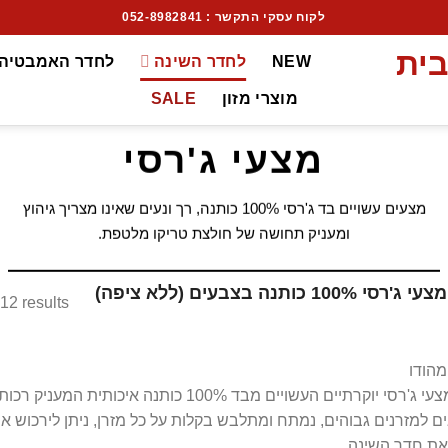
לקוח עסקי התקשר : 052-8982841
NEW
לחדר השינה
לחדר האמבטיה
מוצרי מזון
SALE
מצעי ג'רסי
מצעים עשויים בד ג'רסי 100% כותנה, רך ונעים שאינו מצריך גיהוץ
ומעניק תחושה של חולצת טריקו מלטפת.
מצעי ג'רסי 100% כותנה בצבעים (ללא ציפה)
12 results
מהודו
סט מצעי ג'רסי יוקרתיים העשויים מבד 100% כו
 למזרנים גבוהים, נמתח ומתלבש בקלות על כל מזרן, ניתן לירכוש את 
את חדר השינה.