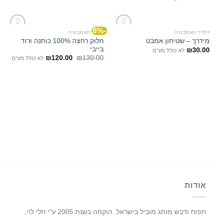
-8%
לחדר האמבטיה
לחדר האמבטיה
חלוק רחצה 100% כותנה ורוד
מידרך – שטיחון אמבט
בייבי
₪
30.00
לא כולל מע"מ
₪
120.00
₪
130.00
לא כולל מע"מ
אודות
תפוח ודבש מותג מוביל בישראל.
הוקמה בשנת 2005 ע"י חלי לוי,