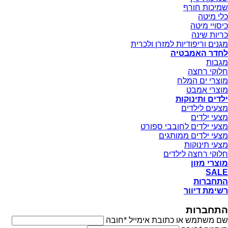
שמיכות חורף
כלי מיטה
כיסויי מיטה
כריות שינה
מגנים וריפודיות למזרן ולכרית
לחדר האמבטיה
מגבות
חלוקי רחצה
מוצרי ים המלח
מוצרי אמבט
ילדים ותינוקות
מצעים לילדים
מצעי ילדים
מצעי ילדים לחובבי ספורט
מצעי ילדים ממותגים
מצעי תינוקות
חלוקי רחצה לילדים
מוצרי מזון
SALE
התחברות
רשימת דיוור
התחברות
שם משתמש או כתובת אימייל
*
חובה