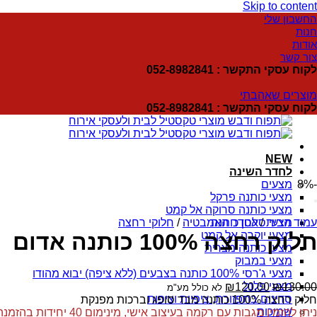
Skip to content
החשבון שלי
חנות
אודות
צור קשר
לקוח עסקי התקשר : 052-8982841
מוצרים שאהבתי
לקוח עסקי התקשר : 052-8982841
NEW
לחדר השינה
-8%
מצעים
מצעי כותנה פרקל
מצעי כותנה סרוקה אל קמט
עמוד הבית
/
מצעי סאטן כותנה
לחדר האמבטיה
/
חלוקי רחצה
מצעי יוקרה אל קמט
חלוק רחצה 100% כותנה אדום
מצעי כותנה מצרית
מצעי במבוק
מצעי ג'רסי 100% כותנה בצבעים (ללא ציפה) יבוא מהודו
מצעי פלנל
₪
120.00
₪
130.00
לא כולל מע"מ
סדינים בתפזורת, ציפיות וציפות
חלוק רחצה 100% כותנה מבד סופג וברכות מפנקת
שמיכות
ניתן להזמין מגבות עם רקמה בעיצוב אישי, מינימום 40 יחידות בהזמנה.