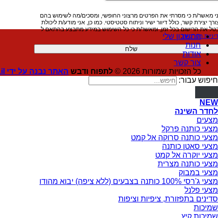
י מאשר/ת כי מסרתי את הפרטים מרצוני החופשי, ומסכים/מה לשימוש בהם
ורך יצירת קשר, כולל דיוור ישיר וניתוח סטטיסטי. כמו כן, אני מודע/ת ליכולת
טל את הרישום בכל זמן, ומאשר/ת כי כל השימוש במידע מתבצע בהתאם ל
החשבון שלי
יניות הפרטיות
.
חנות
אודות
צור קשר
כל הזכויות שמורות 2026 ©
לתפוח ודבש
האתר נבנה על ידי Digitalweb.co.il
חיפוש עבור:
NEW
לחדר השינה
מצעים
מצעי כותנה פרקל
מצעי כותנה סרוקה אל קמט
מצעי סאטן כותנה
מצעי יוקרה אל קמט
מצעי כותנה מצרית
מצעי במבוק
מצעי ג'רסי 100% כותנה בצבעים (ללא ציפה) יבוא מהודו
מצעי פלנל
סדינים בתפזורת, ציפיות וציפות
שמיכות
שמיכות קיץ