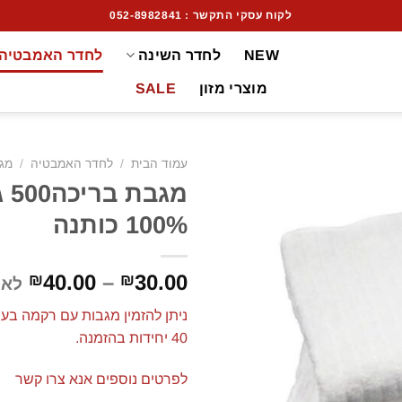
לקוח עסקי התקשר : 052-8982841
NEW
לחדר השינה
לחדר האמבטיה
מוצרי מזון
SALE
עמוד הבית
/
לחדר האמבטיה
/
מג
מגבת
הוסף
100% כותנה
לרשימת
המשאלות
40.00
–
30.00
₪
₪
לא 
ניתן להזמין מגבות עם רקמה בעיצ
40 יחידות בהזמנה.
לפרטים נוספים אנא צרו קשר