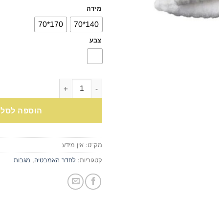
מידה
170*70
140*70
צבע
הוספה לסל
מק"ט:
אין מידע
קטגוריות:
לחדר האמבטיה
,
מגבות