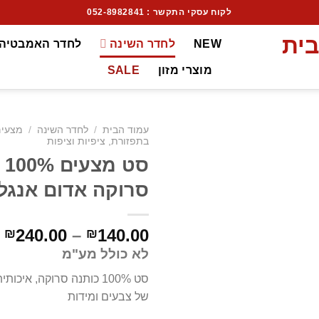
לקוח עסקי התקשר : 052-8982841
NEW
לחדר השינה
לחדר האמבטיה
מוצרי מזון
SALE
עמוד הבית
/
לחדר השינה
/
מצעי
בתפזורת, ציפיות וציפות
סט
סרוקה אדום אנגל
240.00
–
140.00
₪
₪
לא כולל מע"מ
סט 100% כותנה סרוקה, איכ
של צבעים ומידות