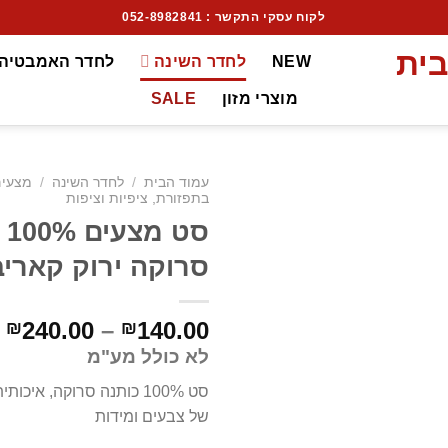
לקוח עסקי התקשר : 052-8982841
NEW
לחדר השינה
לחדר האמבטיה
מוצרי מזון
SALE
עמוד הבית
/
לחדר השינה
/
מצעי
בתפזורת, ציפיות וציפות
סט
סרוקה ירוק קאריב
240.00
–
140.00
₪
₪
לא כולל מע"מ
סט 100% כותנה סרוקה, איכ
של צבעים ומידות