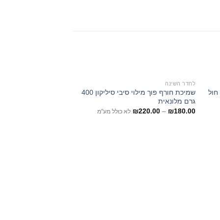
לחדר השינה
לחדר השינה
שמיכת חורף פוך מילוי סיבי סיליקון 400
סט מצעים 100% כותנה סרוקה ירוק סמית
גרם מלונאית
₪
240.00
–
₪
140.00
ל
₪
220.00
–
₪
180.00
לא כולל מע"מ