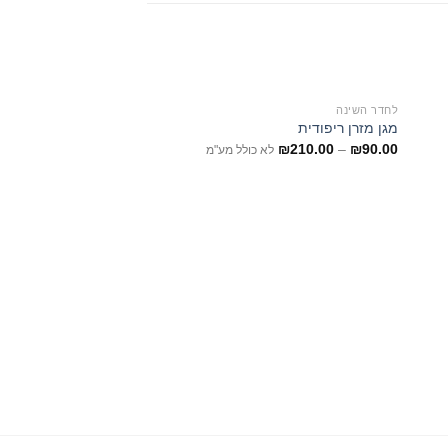
לחדר השינה
מגן מזרן ריפודית
₪
210.00
–
₪
90.00
לא כולל מע"מ
לחדר השינה
סט מצעים 100% כותנה סרוקה ורוד פראי
₪
240.00
–
₪
140.00
ל