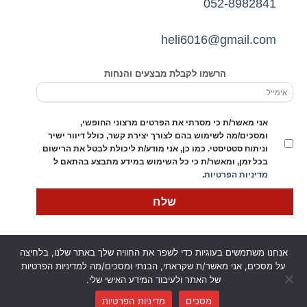
052-8982841
heli6016@gmail.com
הרשמו לקבלת מבצעים והנחות
אני מאשר/ת כי מסרתי את הפרטים מרצוני החופשי,
ומסכים/מה לשימוש בהם לצורך יצירת קשר, כולל דיוור ישיר
וניתוח סטטיסטי. כמו כן, אני מודע/ת ליכולת לבטל את הרישום
בכל זמן, ומאשר/ת כי כל השימוש במידע מתבצע בהתאם ל
מדיניות הפרטיות
.
אנחנו משתמשים בעוגיות כדי לשפר את החוויה שלך באתר שלנו, בלחיצה
על מסכים, אני מאשר/ת שקראתי, הבנתי ומסכים/מה למדיניות הפרטיות
✕
של האתר ולעיבוד המידע האישי שלי.
החשבון שלי
חנות
אודות
צור קשר
כל הזכויות שמורות 2026 ©
לתפוח ודבש
האתר נבנה על ידי
מסכים
מדיניות הפרטיות