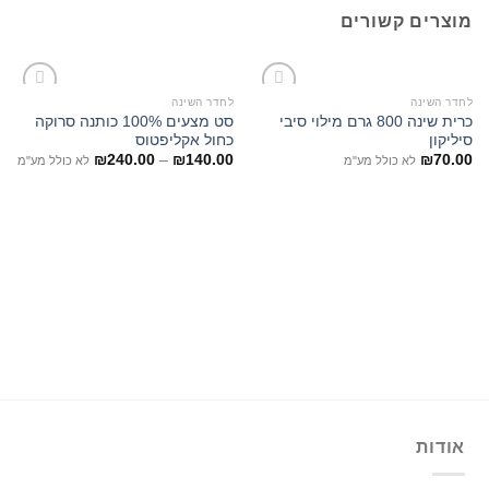
מוצרים קשורים
לחדר השינה
לחדר השינה
כרית שינה 800 גרם מילוי סיבי
סט מצעים 100% כותנה סרוקה
סיליקון
כחול אקליפטוס
₪
240.00
–
₪
140.00
₪
70.00
לא כולל מע"מ
לא כולל מע"מ
אודות